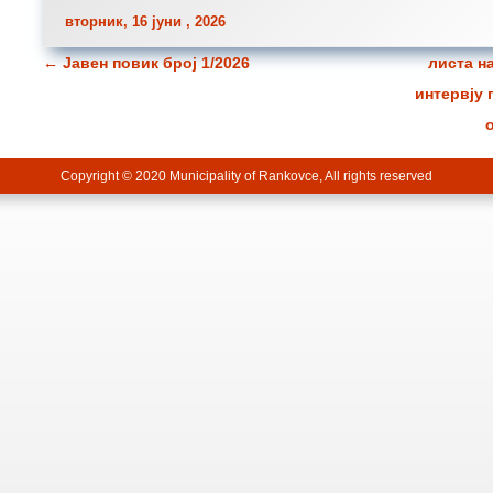
вторник, 16 јуни , 2026
←
Јавен повик број 1/2026
листа н
Навигација за написи
интервју 
Copyright © 2020 Municipality of Rankovce, All rights reserved