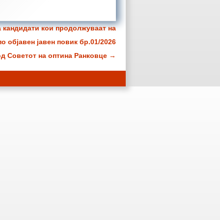
а кандидати кои продолжуваат на
по објавен јавен повик бр.01/2026
од Советот на оптина Ранковце
→