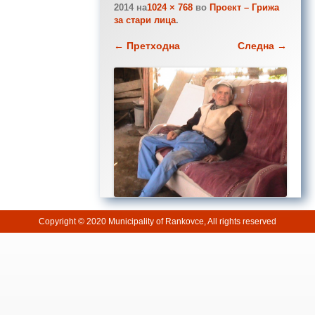
2014
на
1024 × 768
во
Проект – Грижа
за стари лица
.
← Претходна
Следна →
Copyright © 2020 Municipality of Rankovce, All rights reserved