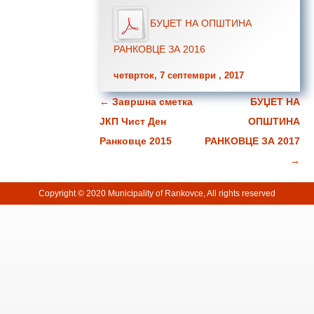
БУЏЕТ НА ОПШТИНА
РАНКОВЦЕ ЗА 2016
четврток, 7 септември , 2017
←
Завршна сметка
БУЏЕТ НА
Навигација за написи
ЈКП Чист Ден
ОПШТИНА
Ранковце 2015
РАНКОВЦЕ ЗА 2017
→
Copyright © 2020 Municipality of Rankovce, All rights reserved