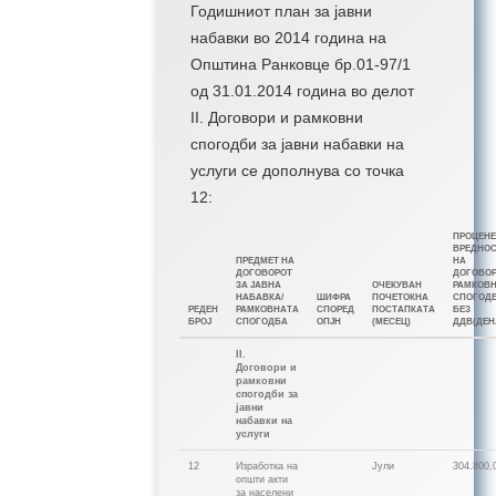
Годишниот план за јавни
набавки во 2014 година на
Општина Ранковце бр.01-97/1
од 31.01.2014 година во делот
II. Договори и рамковни
спогодби за јавни набавки на
услуги се дополнува со точка
12:
ПРОЦЕНЕ
ВРЕДНО
ПРЕДМЕТ НА
НА
ДОГОВОРОТ
ДОГОВОР
ЗА ЈАВНА
ОЧЕКУВАН
РАМКОВ
НАБАВКА/
ШИФРА
ПОЧЕТОКНА
СПОГОД
РЕДЕН
РАМКОВНАТА
СПОРЕД
ПОСТАПКАТА
БЕЗ
БРОЈ
СПОГОДБА
ОПЈН
(МЕСЕЦ)
ДДВ(ДЕН
II.
Договори и
рамковни
спогодби за
јавни
набавки на
услуги
12
Изработка на
Јули
304.800,
општи акти
за населени