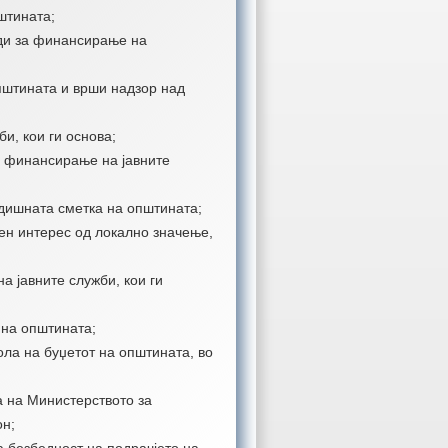
штината;
оди за финансирање на
пштината и врши надзор над
и, кои ги основа;
а финансирање на јавните
одишната сметка на општината;
ен интерес од локално значење,
а јавните служби, кои ги
 на општината;
ла на буџетот на општината, во
а на Министерството за
он;
а безбедност на подрачјето на