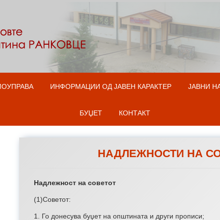
Оди на содржината
МОУПРАВА
ИНФОРМАЦИИ ОД ЈАВЕН КАРАКТЕР
ЈАВНИ Н
БУЏЕТ
КОНТАКТ
НАДЛЕЖНОСТИ НА С
Надлежност на советот
(1)Советот:
Го донесува буџет на општината и други прописи;