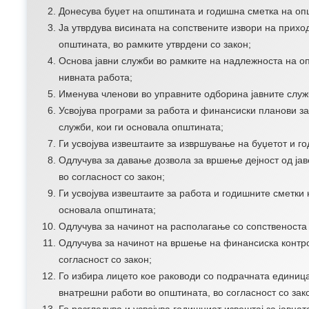
Донесува буџет на општината и годишна сметка на оп
Ја утврдува висината на сопствените извори на прих
општината, во рамките утврдени со закон;
Основа јавни служби во рамките на надлежноста на о
нивната работа;
Именува членови во управните одборина јавните служб
Усвојува програми за работа и финансиски планови з
служби, кои ги основала општината;
Ги усвојува извештаите за извршување на буџетот и г
Одлучува за давање дозвола за вршење дејност од јав
во согласност со закон;
Ги усвојува извештаите за работа и годишните сметки н
основала општината;
Одлучува за начинот на располагање со сопственоста
Одлучува за начинот на вршење на финансиска контро
согласност со закон;
Го избира лицето кое раководи со подрачната единиц
внатрешни работи во општината, во согласност со зак
Го разгледува и усвојува годишниот извештај за јавнат