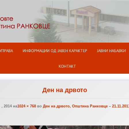
Оди на содржината
УПРАВА
ИНФОРМАЦИИ ОД ЈАВЕН КАРАКТЕР
ЈАВНИ НАБАВКИ
КОНТАКТ
Ден на дрвото
, 2014
на
1024 × 768
во
Ден на дрвото, Општина Ранковце – 21.11.201