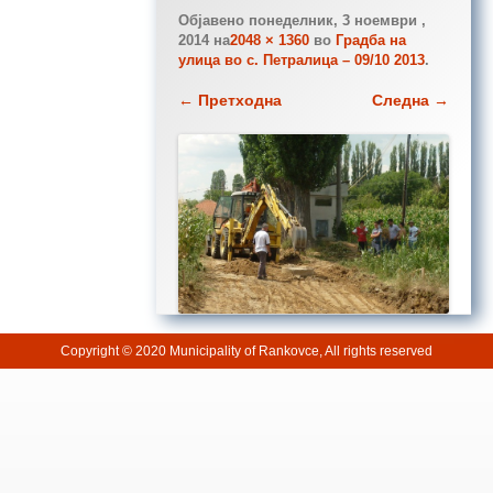
Објавено
понеделник, 3 ноември ,
2014
на
2048 × 1360
во
Градба на
улица во с. Петралица – 09/10 2013
.
← Претходна
Следна →
Copyright © 2020 Municipality of Rankovce, All rights reserved