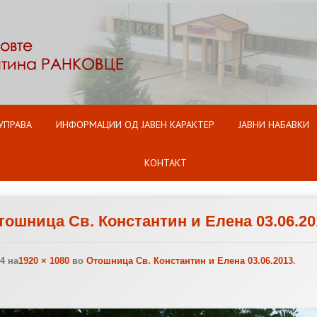
Оди на содржината
УПРАВА
ИНФОРМАЦИИ ОД ЈАВЕН КАРАКТЕР
ЈАВНИ НАБАВКИ
КОНТАКТ
тошница Св. Константин и Елена 03.06.20
14
на
1920 × 1080
во
Отошница Св. Константин и Елена 03.06.2013
.