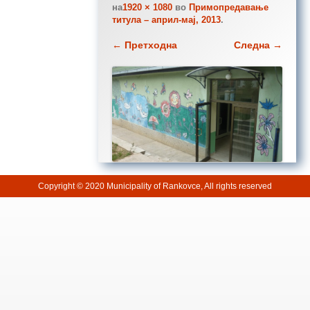
на
1920 × 1080
во
Примопредавање
титула – април-мај, 2013
.
← Претходна
Следна →
Copyright © 2020 Municipality of Rankovce, All rights reserved