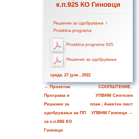
к.п.925 КО Гиновци
Решение за одобрување i
Proektna programa
Proektna programa 925
Решение за одобрување
среда, 27 јули , 2022
←
Проектна
СООПШТЕНИЕ,
Навигација за написи
Програма и
УПВНМ Синтезен
Решение за
план , Анкетен лист
одобрување на ПП
УПВНМ Гиновци
→
за к.п.886 КО
Гиновци