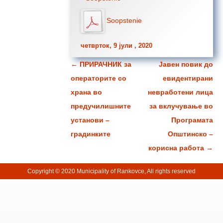
Soopstenie
четврток, 9 јули , 2020
←
ПРИРАЧНИК за
Јавен повик до
Навигација за написи
операторите со
евидентирани
храна во
невработени лица
предучилишните
за вклучување во
установи –
Програмата
градинките
Општинско –
корисна работа
→
Copyright © 2020 Municipality of Rankovce, All rights reserved