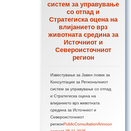
систем за управување
со отпад и
Стратегиска оцена на
влијанието врз
животната средина за
Источниот и
Североисточниот
регион
Известување за Јавен повик за
Консултации за Регионалниот
систем за управување со отпад
и Стратегиска оцена на
влијанието врз животната
средина за Источниот и
Североисточниот
регион
PublicConsultationAnnoun
cement 28.11.2025