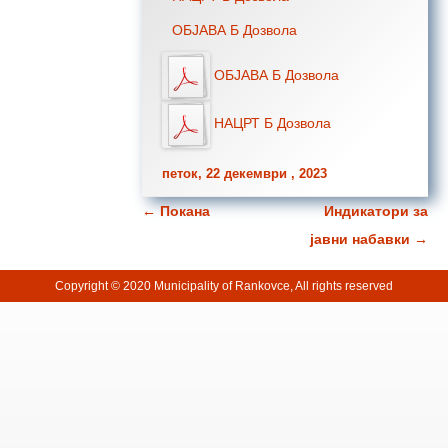
ОБЈАВА Б Дозвола
ОБЈАВА Б Дозвола
НАЦРТ Б Дозвола
петок, 22 декември , 2023
←
Покана
Индикатори за
Навигација за написи
јавни набавки
→
Copyright © 2020 Municipality of Rankovce, All rights reserved