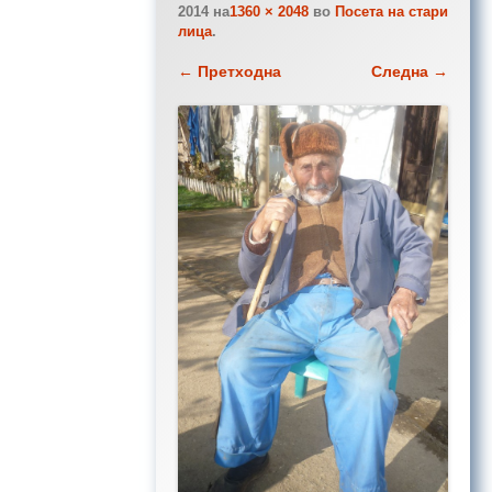
2014
на
1360 × 2048
во
Посета на стари
лица
.
← Претходна
Следна →