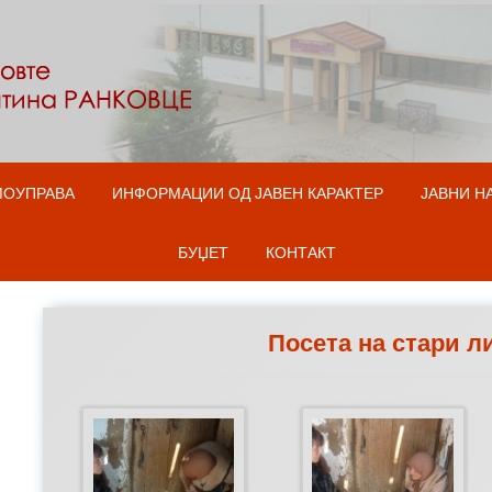
Оди на содржината
МОУПРАВА
ИНФОРМАЦИИ ОД ЈАВЕН КАРАКТЕР
ЈАВНИ Н
БУЏЕТ
КОНТАКТ
Посета на стари л