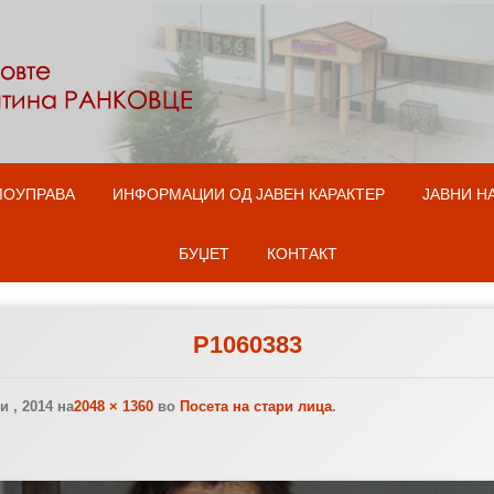
Оди на содржината
МОУПРАВА
ИНФОРМАЦИИ ОД ЈАВЕН КАРАКТЕР
ЈАВНИ Н
БУЏЕТ
КОНТАКТ
P1060383
 , 2014
на
2048 × 1360
во
Посета на стари лица
.