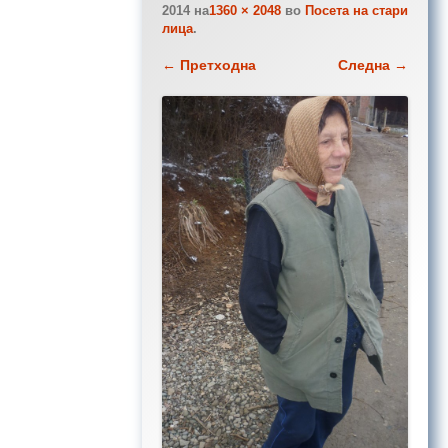
2014
на
1360 × 2048
во
Посета на стари
лица
.
← Претходна
Следна →