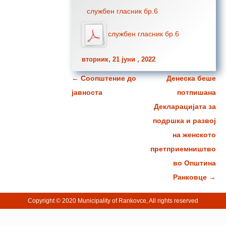
службен гласник бр.6
службен гласник бр.6
вторник, 21 јуни , 2022
←
Соопштение до
Денеска беше
Навигација за написи
јавноста
потпишана
Декларацијата за
подршка и развој
на женското
претприемништво
во Општина
Ранковце
→
Copyright © 2020 Municipality of Rankovce, All rights reserved