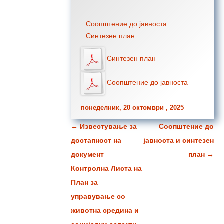
Соопштение до јавноста
Синтезен план
Синтезен план
Соопштение до јавноста
понеделник, 20 октомври , 2025
←
Известување за
Соопштение до
Навигација за написи
достапност на
јавноста и синтезен
документ
план
→
Контролна Листа на
План за
управување со
животна средина и