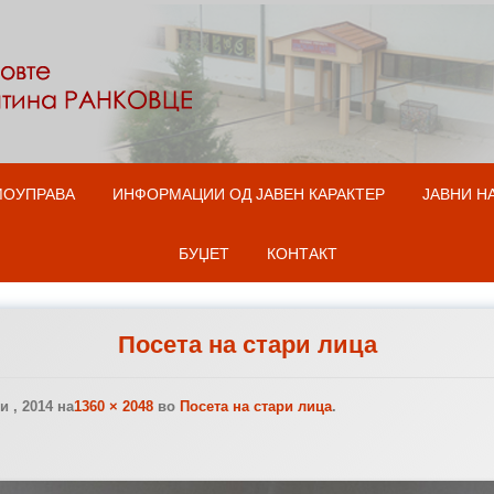
Оди на содржината
МОУПРАВА
ИНФОРМАЦИИ ОД ЈАВЕН КАРАКТЕР
ЈАВНИ Н
БУЏЕТ
КОНТАКТ
Посета на стари лица
 , 2014
на
1360 × 2048
во
Посета на стари лица
.