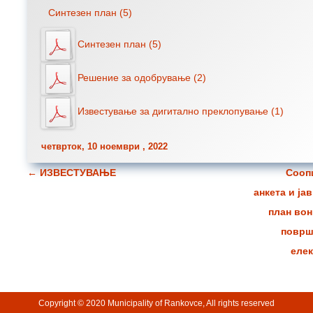
Синтезен план (5)
Синтезен план (5)
Решение за одобрување (2)
Известување за дигитално преклопување (1)
четврток, 10 ноември , 2022
←
ИЗВЕСТУВАЊЕ
Сооп
Навигација за написи
анкета и ја
план вон
површ
елек
Copyright © 2020 Municipality of Rankovce, All rights reserved