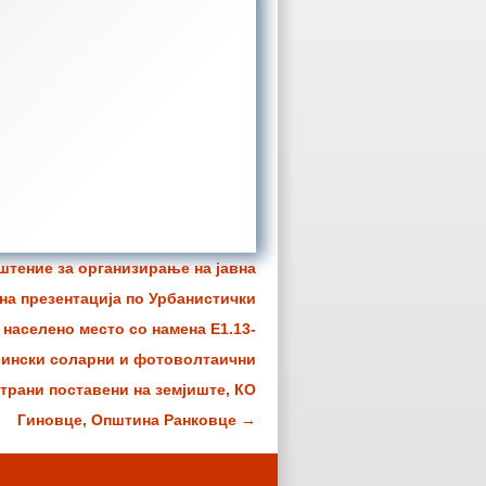
штение за организирање на јавна
вна презентација по Урбанистички
 населено место со намена Е1.13-
ински соларни и фотоволтаични
трани поставени на земјиште, КО
Гиновце, Општина Ранковце
→